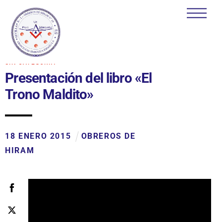
Skip
Men
to
content
SIN CATEGORÍA
Presentación del libro «El
Trono Maldito»
18
ENERO
2015
OBREROS DE
HIRAM