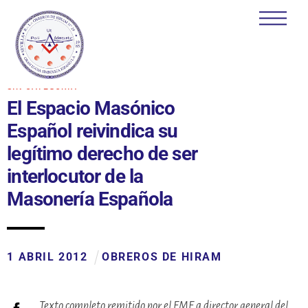
Skip
Men
to
content
SIN CATEGORÍA
El Espacio Masónico
Español reivindica su
legítimo derecho de ser
interlocutor de la
Masonería Española
1
ABRIL
2012
OBREROS DE HIRAM
Texto completo remitido por el EME a director general del