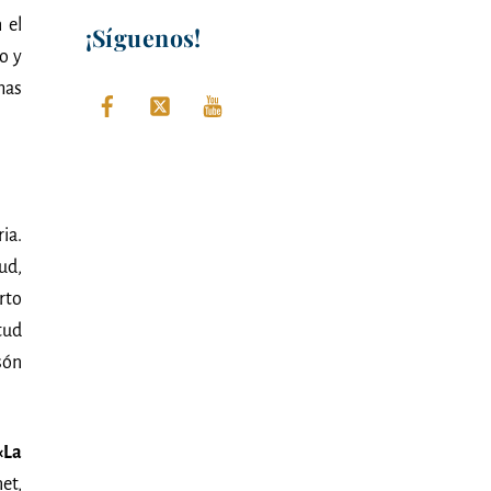
 el
¡Síguenos!
o y
mas
ia.
ud,
rto
tud
són
«La
net,