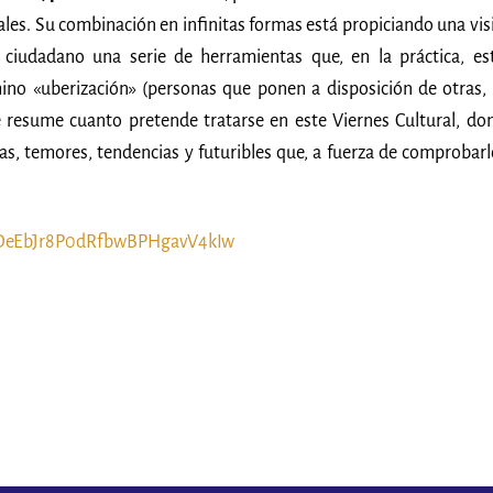
iales. Su combinación en infinitas formas está propiciando una vis
l ciudadano una serie de herramientas que, en la práctica, es
no «uberización» (personas que ponen a disposición de otras, 
se resume cuanto pretende tratarse en este Viernes Cultural, do
s, temores, tendencias y futuribles que, a fuerza de comprobarl
olDeEbJr8P0dRfbwBPHgavV4kIw