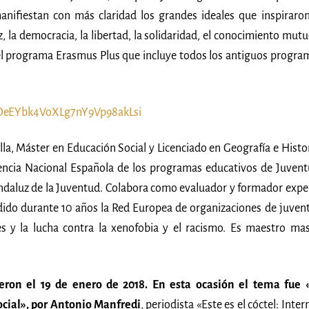
nifiestan con más claridad los grandes ideales que inspiraron
z, la democracia, la libertad, la solidaridad, el conocimiento mutu
e del programa Erasmus Plus que incluye todos los antiguos progra
olDeEYbk4VoXLg7nY9Vp98akLsi
la, Máster en Educación Social y Licenciado en Geografía e Histor
encia Nacional Española de los programas educativos de Juvent
 Andaluz de la Juventud. Colabora como evaluador y formador expe
idido durante 10 años la Red Europea de organizaciones de juven
 y la lucha contra la xenofobia y el racismo. Es maestro ma
ieron el 19 de enero de 2018. En esta ocasión el tema fue 
cial», por Antonio Manfredi
, periodista «Este es el cóctel: Inter