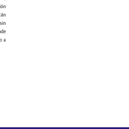
ión
tán
sin
nde
o a