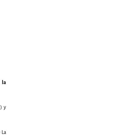
 la
) y
 La