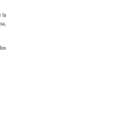
 la
sa,
los