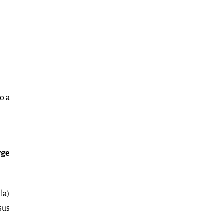
o a
rge
la)
sus